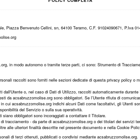
ale, Piazza Benvenuto Cellini, sn, 64100 Teramo, C.F. 91024090671, P.Iva
lise.org
e.org, in modo autonomo o tramite terze parti, ci sono: Strumento di Tracciame
sonali raccolti sono forniti nelle sezioni dedicate di questa privacy policy o me
i dall'Utente o, nel caso di Dati di Utilizzo, raccolti automaticamente durante
iesti da acsabruzzomolise.org sono obbligatori. Se l’Utente rifiuta di comunica
in cui acsabruzzomolise.org indichi alcuni Dati come facoltativi, gli Utenti son
onibilità del Servizio o sulla sua operatività.
 siano obbligatori sono incoraggiati a contattare il Titolare.
ti di tracciamento - da parte di acsabruzzomolise.org o dei titolari dei servizi t
, oltre alle ulteriori finalità descritte nel presente documento e nella Cookie Polic
onali di terzi ottenuti, pubblicati o condivisi mediante acsabruzzomolise.org.