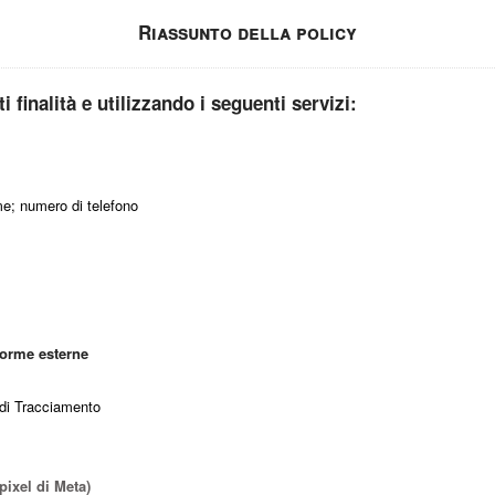
Riassunto della policy
i finalità e utilizzando i seguenti servizi:
me; numero di telefono
forme esterne
o di Tracciamento
pixel di Meta)