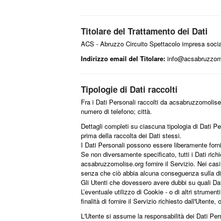
Titolare del Trattamento dei Dati
ACS - Abruzzo Circuito Spettacolo impresa soci
Indirizzo email del Titolare:
info@acsabruzzomo
Tipologie di Dati raccolti
Fra i Dati Personali raccolti da acsabruzzomolis
numero di telefono; città.
Dettagli completi su ciascuna tipologia di Dati Per
prima della raccolta dei Dati stessi.
I Dati Personali possono essere liberamente fornit
Se non diversamente specificato, tutti i Dati rich
acsabruzzomolise.org fornire il Servizio. Nei casi 
senza che ciò abbia alcuna conseguenza sulla disp
Gli Utenti che dovessero avere dubbi su quali Dati
L’eventuale utilizzo di Cookie - o di altri strumen
finalità di fornire il Servizio richiesto dall'Utente
L'Utente si assume la responsabilità dei Dati Pers