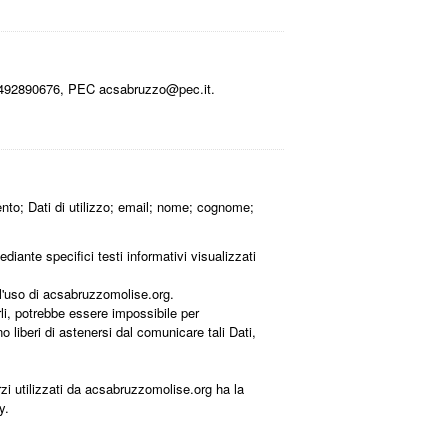
 01492890676, PEC acsabruzzo@pec.it.
nto; Dati di utilizzo; email; nome; cognome;
diante specifici testi informativi visualizzati
 l'uso di acsabruzzomolise.org.
rli, potrebbe essere impossibile per
o liberi di astenersi dal comunicare tali Dati,
erzi utilizzati da acsabruzzomolise.org ha la
y.