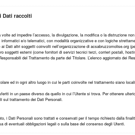
 Dati raccolti
a volte ad impedire l’accesso, la divulgazione, la modifica o la distruzione non
informatici e/o telematici, con modalità organizzative e con logiche strettament
o ai Dati altri soggetti coinvolti nell’organizzazione di acsabruzzomolise.org 
o soggetti esterni (come fornitori di servizi tecnici terzi, corrieri postali, hos
sponsabili del Trattamento da parte del Titolare. L’elenco aggiornato dei Res
tolare ed in ogni altro luogo in cui le parti coinvolte nel trattamento siano locali
feriti in un paese diverso da quello in cui l’Utente si trova. Per ottenere ulteri
gli sul trattamento dei Dati Personali.
i Dati Personali sono trattati e conservati per il tempo richiesto dalla finalit
a di eventuali obbligazioni legali o sulla base del consenso degli Utenti.