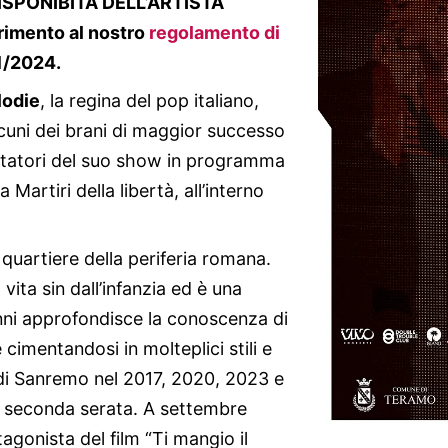
SPONIBITÀ DELL’ARTISTA
ferimento al nostro
regolamento di
01/2024.
lodie
, la regina del pop italiano,
alcuni dei brani di maggior successo
ettatori del suo show in programma
Martiri della libertà, all’interno
quartiere della periferia romana.
vita sin dall’infanzia ed è una
anni approfondisce la conoscenza di
cimentandosi in molteplici stili e
l di Sanremo nel 2017, 2020, 2023 e
la seconda serata. A settembre
gonista del film “Ti mangio il