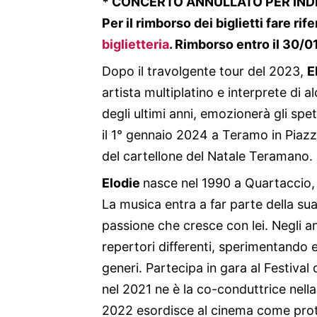
* CONCERTO ANNULLATO PER INDI
Per il rimborso dei biglietti fare ri
biglietteria
. Rimborso entro il 30/
Dopo il travolgente tour del 2023,
E
artista multiplatino e interprete di 
degli ultimi anni, emozionerà gli sp
il 1° gennaio 2024 a Teramo in Piazza 
del cartellone del Natale Teramano.
Elodie
nasce nel 1990 a Quartaccio, 
La musica entra a far parte della sua 
passione che cresce con lei. Negli 
repertori differenti, sperimentando e 
generi. Partecipa in gara al Festiva
nel 2021 ne è la co-conduttrice nel
2022 esordisce al cinema come prota