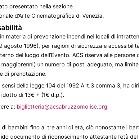
to presentato nella sezione
ionale d’Arte Cinematografica di Venezia.
abilità
in materia di prevenzione incendi nei locali di intratte
9 agosto 1996), per ragioni di sicurezza e accessibilit
l’interno del luogo dell’Evento. ACS riserva alle persone c
aggiorenni) un numero di posti adeguato, ma limitato.
le di prenotazione.
i sensi della legge 104 del 1992 Art.3 comma 3, ha dir
idotto di 13€ + (1€ d.p.).
vere a:
biglietteria@acsabruzzomolise.org
di bambini fino ai tre anni di età, ciò nonostante i bam
lido documento di riconoscimento attestante l’età de