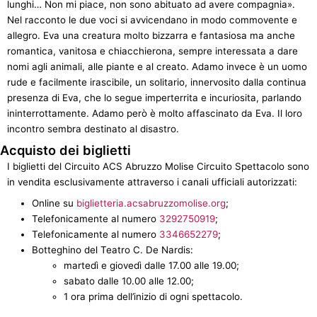
lunghi… Non mi piace, non sono abituato ad avere compagnia».
Nel racconto le due voci si avvicendano in modo commovente e
allegro. Eva una creatura molto bizzarra e fantasiosa ma anche
romantica, vanitosa e chiacchierona, sempre interessata a dare
nomi agli animali, alle piante e al creato. Adamo invece è un uomo
rude e facilmente irascibile, un solitario, innervosito dalla continua
presenza di Eva, che lo segue imperterrita e incuriosita, parlando
ininterrottamente. Adamo però è molto affascinato da Eva. Il loro
incontro sembra destinato al disastro.
Acquisto dei biglietti
I biglietti del Circuito ACS Abruzzo Molise Circuito Spettacolo sono
in vendita esclusivamente attraverso i canali ufficiali autorizzati:
Online su
biglietteria.acsabruzzomolise.org
;
Telefonicamente al numero
3292750919
;
Telefonicamente al numero
3346652279
;
Botteghino del Teatro C. De Nardis:
martedì e giovedì dalle 17.00 alle 19.00;
sabato dalle 10.00 alle 12.00;
1 ora prima dell’inizio di ogni spettacolo.