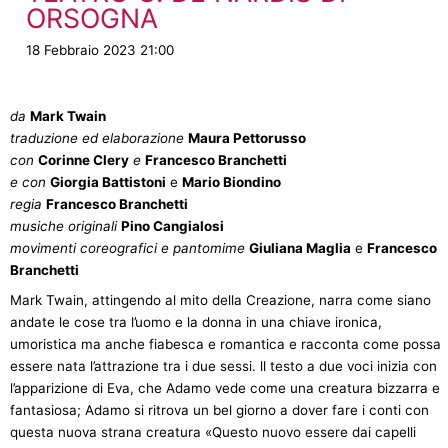
ORSOGNA
18 Febbraio 2023 21:00
da
Mark Twain
traduzione ed elaborazione
Maura Pettorusso
con
Corinne Clery
e
Francesco Branchetti
e con
Giorgia Battistoni
e
Mario Biondino
regia
Francesco Branchetti
musiche originali
Pino Cangialosi
movimenti coreografici e pantomime
Giuliana Maglia
e
Francesco
Branchetti
Mark Twain, attingendo al mito della Creazione, narra come siano
andate le cose tra l’uomo e la donna in una chiave ironica,
umoristica ma anche fiabesca e romantica e racconta come possa
essere nata l’attrazione tra i due sessi. ll testo a due voci inizia con
l’apparizione di Eva, che Adamo vede come una creatura bizzarra e
fantasiosa; Adamo si ritrova un bel giorno a dover fare i conti con
questa nuova strana creatura «Questo nuovo essere dai capelli