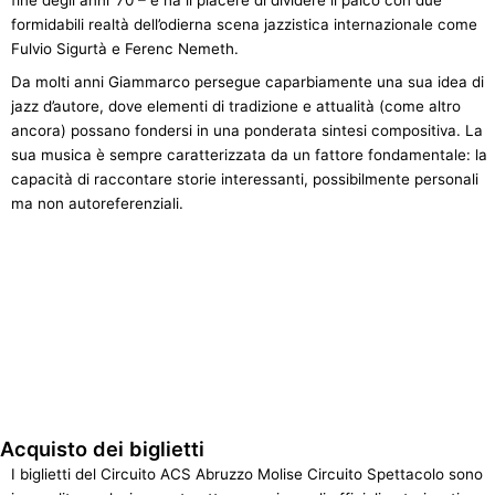
fine degli anni ’70 – e ha il piacere di dividere il palco con due
formidabili realtà dell’odierna scena jazzistica internazionale come
Fulvio Sigurtà e Ferenc Nemeth.
Da molti anni Giammarco persegue caparbiamente una sua idea di
jazz d’autore, dove elementi di tradizione e attualità (come altro
ancora) possano fondersi in una ponderata sintesi compositiva. La
sua musica è sempre caratterizzata da un fattore fondamentale: la
capacità di raccontare storie interessanti, possibilmente personali
ma non autoreferenziali.
Acquisto dei biglietti
I biglietti del Circuito ACS Abruzzo Molise Circuito Spettacolo sono