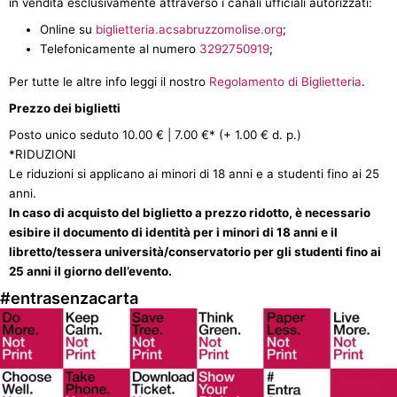
in vendita esclusivamente attraverso i canali ufficiali autorizzati:
Online su
biglietteria.acsabruzzomolise.org
;
Telefonicamente al numero
3292750919
;
Per tutte le altre info leggi il nostro
Regolamento di Biglietteria
.
Prezzo dei biglietti
Posto unico seduto 10.00 € | 7.00 €* (+ 1.00 € d. p.)
*RIDUZIONI
Le riduzioni si applicano ai minori di 18 anni e a studenti fino ai 25
anni.
In caso di acquisto del biglietto a prezzo ridotto, è necessario
esibire il documento di identità per i minori di 18 anni e il
libretto/tessera università/conservatorio per gli studenti fino ai
25 anni il giorno dell’evento.
#entrasenzacarta