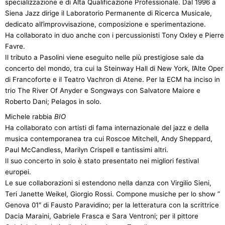
specializzazione e di Alta Qualificazione Professionale. Dal 1996 a
Siena Jazz dirige il Laboratorio Permanente di Ricerca Musicale,
dedicato all’improvvisazione, composizione e sperimentazione.
Ha collaborato in duo anche con i percussionisti Tony Oxley e Pierre
Favre.
Il tributo a Pasolini viene eseguito nelle più prestigiose sale da
concerto del mondo, tra cui la Steinway Hall di New York, l’Alte Oper
di Francoforte e il Teatro Vachron di Atene. Per la ECM ha inciso in
trio The River Of Anyder e Songways con Salvatore Maiore e
Roberto Dani; Pelagos in solo.
Michele rabbia
BIO
Ha collaborato con artisti di fama internazionale del jazz e della
musica contemporanea tra cui Roscoe Mitchell, Andy Sheppard,
Paul McCandless, Marilyn Crispell e tantissimi altri.
Il suo concerto in solo è stato presentato nei migliori festival
europei.
Le sue collaborazioni si estendono nella danza con Virgilio Sieni,
Teri Janette Weikel, Giorgio Rossi. Compone musiche per lo show ”
Genova 01″ di Fausto Paravidino; per la letteratura con la scrittrice
Dacia Maraini, Gabriele Frasca e Sara Ventroni; per il pittore