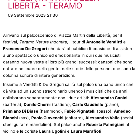
LIBERTÀ - TERAMO
09 Settembre 2023 21:30
Arrivano sul palcoscenico di Piazza Martiri della Libertà, per il
festival,
Teramo Natura Indomita
, il tour di
Antonello Venditti
e
Francesco De Gregori
che darà al pubblico l’occasione di assistere
a uno spettacolo unico ed emozionante in cui i due musicisti
daranno nuova veste ai loro più grandi successi: canzoni che sono
entrate nel cuore della gente, nelle storie delle persone, che sono la
colonna sonora di intere generazioni.
Insieme a Venditti & De Gregori salirà sul palco una band unica che
dà vita ad un suono straordinario unendo i musicisti che da anni
collaborano separatamente con i due artisti:
Alessandro Canini
(batteria),
Danilo Cherni
(tastiere),
Carlo Gaudiello
(piano),
Primiano Di Biase
(hammond),
Fabio Pignatelli
(basso),
Amedeo
Bianchi
(sax),
Paolo Giovenchi
(chitarre),
Alessandro Valle
(pedal
steel guitar e mandolino). Sul palco anche
Roberta Palmigiani
al
violino e le coriste
Laura Ugolini
e
Laura Marafioti.