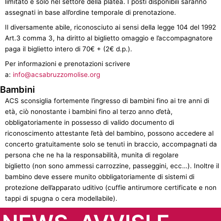
limitato e solo nel settore della platea. I posti disponibili saranno
assegnati in base all’ordine temporale di prenotazione.
Il diversamente abile, riconosciuto ai sensi della legge 104 del 1992
Art.3 comma 3, ha diritto al biglietto omaggio e l’accompagnatore
paga il biglietto intero di 70€ + (2€ d.p.).
Per informazioni e prenotazioni scrivere
a:
info@acsabruzzomolise.org
Bambini
ACS sconsiglia fortemente l’ingresso di bambini fino ai tre anni di
età, ciò nonostante i bambini fino al terzo anno d’età,
obbligatoriamente in possesso di valido documento di
riconoscimento attestante l’età del bambino, possono accedere al
concerto gratuitamente solo se tenuti in braccio, accompagnati da
persona che ne ha la responsabilità, munita di regolare
biglietto (non sono ammessi carrozzine, passeggini, ecc…). Inoltre il
bambino deve essere munito obbligatoriamente di sistemi di
protezione dell’apparato uditivo (cuffie antirumore certificate e non
tappi di spugna o cera modellabile).