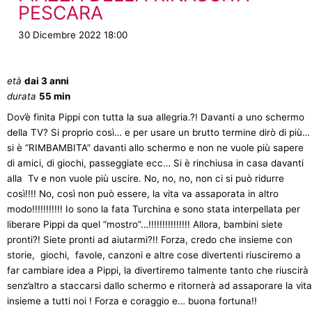
PESCARA
30 Dicembre 2022 18:00
età
dai 3 anni
durata
55 min
Dov’è finita Pippi con tutta la sua allegria.?! Davanti a uno schermo
della TV? Si proprio così… e per usare un brutto termine dirò di più…
si è “RIMBAMBITA” davanti allo schermo e non ne vuole più sapere
di amici, di giochi, passeggiate ecc… Si è rinchiusa in casa davanti
alla Tv e non vuole più uscire. No, no, no, non ci si può ridurre
così!!!! No, così non può essere, la vita va assaporata in altro
modo!!!!!!!!!!! Io sono la fata Turchina e sono stata interpellata per
liberare Pippi da quel “mostro”…!!!!!!!!!!!!!!! Allora, bambini siete
pronti?! Siete pronti ad aiutarmi?!! Forza, credo che insieme con
storie, giochi, favole, canzoni e altre cose divertenti riusciremo a
far cambiare idea a Pippi, la divertiremo talmente tanto che riuscirà
senz’altro a staccarsi dallo schermo e ritornerà ad assaporare la vita
insieme a tutti noi ! Forza e coraggio e… buona fortuna!!