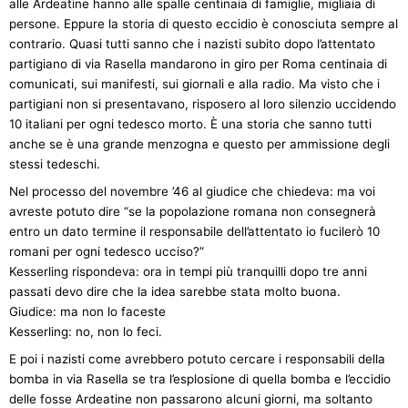
alle Ardeatine hanno alle spalle centinaia di famiglie, migliaia di
persone. Eppure la storia di questo eccidio è conosciuta sempre al
contrario. Quasi tutti sanno che i nazisti subito dopo l’attentato
partigiano di via Rasella mandarono in giro per Roma centinaia di
comunicati, sui manifesti, sui giornali e alla radio. Ma visto che i
partigiani non si presentavano, risposero al loro silenzio uccidendo
10 italiani per ogni tedesco morto. È una storia che sanno tutti
anche se è una grande menzogna e questo per ammissione degli
stessi tedeschi.
Nel processo del novembre ’46 al giudice che chiedeva: ma voi
avreste potuto dire “se la popolazione romana non consegnerà
entro un dato termine il responsabile dell’attentato io fucilerò 10
romani per ogni tedesco ucciso?”
Kesserling rispondeva: ora in tempi più tranquilli dopo tre anni
passati devo dire che la idea sarebbe stata molto buona.
Giudice: ma non lo faceste
Kesserling: no, non lo feci.
E poi i nazisti come avrebbero potuto cercare i responsabili della
bomba in via Rasella se tra l’esplosione di quella bomba e l’eccidio
delle fosse Ardeatine non passarono alcuni giorni, ma soltanto