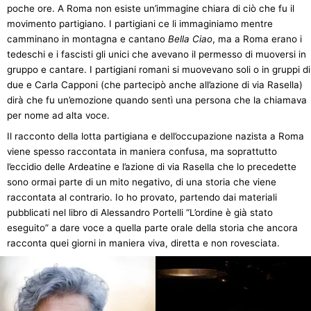
poche ore. A Roma non esiste un’immagine chiara di ciò che fu il
movimento partigiano. I partigiani ce li immaginiamo mentre
camminano in montagna e cantano
Bella Ciao
, ma a Roma erano i
tedeschi e i fascisti gli unici che avevano il permesso di muoversi in
gruppo e cantare. I partigiani romani si muovevano soli o in gruppi di
due e Carla Capponi (che partecipò anche all’azione di via Rasella)
dirà che fu un’emozione quando sentì una persona che la chiamava
per nome ad alta voce.
Il racconto della lotta partigiana e dell’occupazione nazista a Roma
viene spesso raccontata in maniera confusa, ma soprattutto
l’eccidio delle Ardeatine e l’azione di via Rasella che lo precedette
sono ormai parte di un mito negativo, di una storia che viene
raccontata al contrario. Io ho provato, partendo dai materiali
pubblicati nel libro di Alessandro Portelli “L’ordine è già stato
eseguito” a dare voce a quella parte orale della storia che ancora
racconta quei giorni in maniera viva, diretta e non rovesciata.