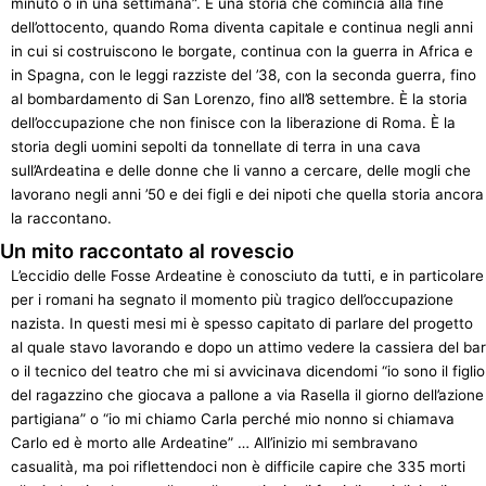
minuto o in una settimana”. È una storia che comincia alla fine
dell’ottocento, quando Roma diventa capitale e continua negli anni
in cui si costruiscono le borgate, continua con la guerra in Africa e
in Spagna, con le leggi razziste del ’38, con la seconda guerra, fino
al bombardamento di San Lorenzo, fino all’8 settembre. È la storia
dell’occupazione che non finisce con la liberazione di Roma. È la
storia degli uomini sepolti da tonnellate di terra in una cava
sull’Ardeatina e delle donne che li vanno a cercare, delle mogli che
lavorano negli anni ’50 e dei figli e dei nipoti che quella storia ancora
la raccontano.
Un mito raccontato al rovescio
L’eccidio delle Fosse Ardeatine è conosciuto da tutti, e in particolare
per i romani ha segnato il momento più tragico dell’occupazione
nazista. In questi mesi mi è spesso capitato di parlare del progetto
al quale stavo lavorando e dopo un attimo vedere la cassiera del bar
o il tecnico del teatro che mi si avvicinava dicendomi “io sono il figlio
del ragazzino che giocava a pallone a via Rasella il giorno dell’azione
partigiana” o “io mi chiamo Carla perché mio nonno si chiamava
Carlo ed è morto alle Ardeatine” … All’inizio mi sembravano
casualità, ma poi riflettendoci non è difficile capire che 335 morti